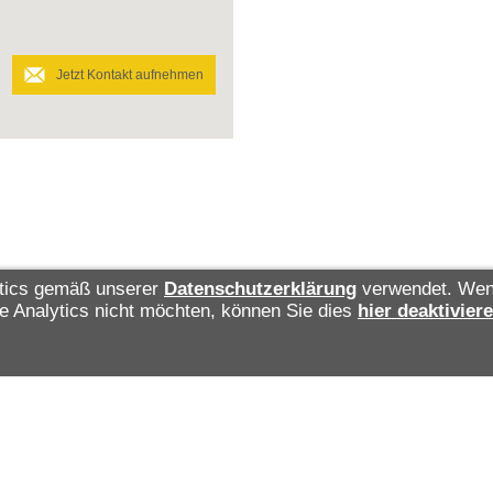
Jetzt Kontakt aufnehmen
ytics gemäß unserer
Datenschutzerklärung
verwendet. We
le Analytics nicht möchten, können Sie dies
hier deaktivier
dneten des Sächsischen
nisterium für Umwelt