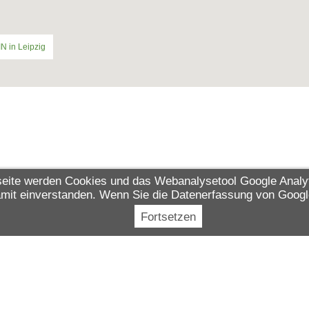
IN in Leipzig
eite werden Cookies und das Webanalysetool Google Anal
 damit einverstanden. Wenn Sie die Datenerfassung von Goog
Fortsetzen
ßnahme wird mitfinanziert durch Steuermittel auf Grundlage des von den Abgeor
 beschlossenen Haushaltes. Die Förderung erfolgt durch das Sächsische Staatsmi
irtschaft.